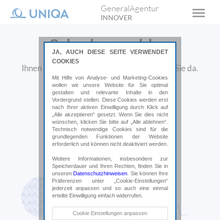
GeneralAgentur
INNOVER
Schaden melden
JA, AUCH DIESE SEITE VERWENDET
COOKIES
Ihnen ist ein Schaden passiert? Wir sind für Sie da.
Mit Hilfe von Analyse- und Marketing-Cookies
wollen wir unsere Website für Sie optimal
gestalten und relevante Inhalte in den
Vordergrund stellen. Diese Cookies werden erst
nach Ihrer aktiven Einwilligung durch Klick auf
„Alle akzeptieren“ gesetzt. Wenn Sie dies nicht
wünschen, klicken Sie bitte auf „Alle ablehnen“.
Technisch notwendige Cookies sind für die
grundlegenden Funktionen der Website
erforderlich und können nicht deaktiviert werden.
Weitere Informationen, insbesondere zur
Speicherdauer und Ihren Rechten, finden Sie in
unseren
Datenschutzhinweisen
. Sie können Ihre
Präferenzen unter „Cookie-Einstellungen“
jederzeit anpassen und so auch eine einmal
erteilte Einwilligung einfach widerrufen.
Technische Cookies
Cookie Einstellungen anpassen