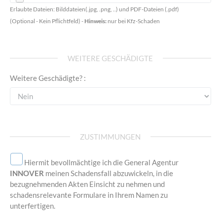
Erlaubte Dateien: Bilddateien(.jpg, .png, ..) und PDF-Dateien (.pdf)
(Optional - Kein Pflichtfeld) -
Hinweis:
nur bei Kfz-Schaden
WEITERE GESCHÄDIGTE
Weitere Geschädigte? :
ZUSTIMMUNGEN
Hiermit bevollmächtige ich die General Agentur
INNOVER
meinen Schadensfall abzuwickeln, in die
bezugnehmenden Akten Einsicht zu nehmen und
schadensrelevante Formulare in Ihrem Namen zu
unterfertigen.